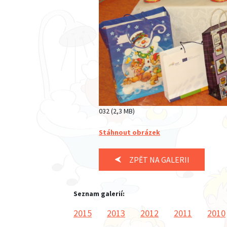
032 (2,3 MB)
Stáhnout obrázek
ZPĚT NA GALERII
Seznam galerií:
2015
2013
2012
2011
2010