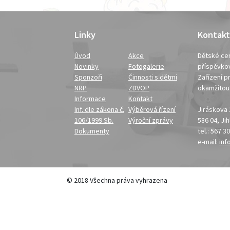
Linky
Kontakt
Úvod
Akce
Dětské cen
Novinky
Fotogalerie
příspěvko
Sponzoři
Činnosti s dětmi
Zařízení pr
NRP
ZDVOP
okamžito
Informace
Kontakt
Inf. dle zákona č.
Výběrová řízení
Jiráskova
106/1999 Sb.
Výroční zprávy
586 04, Ji
Dokumenty
tel.: 567 3
e-mail:
inf
© 2018 Všechna práva vyhrazena