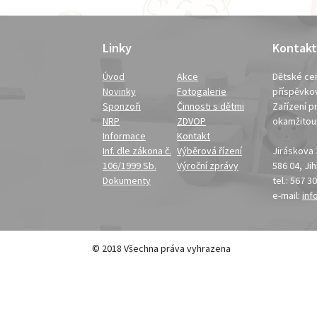
Linky
Kontakt
Úvod
Akce
Dětské cen
Novinky
Fotogalerie
příspěvko
Sponzoři
Činnosti s dětmi
Zařízení pr
NRP
ZDVOP
okamžito
Informace
Kontakt
Inf. dle zákona č.
Výběrová řízení
Jiráskova
106/1999 Sb.
Výroční zprávy
586 04, Ji
Dokumenty
tel.: 567 3
e-mail:
inf
© 2018 Všechna práva vyhrazena