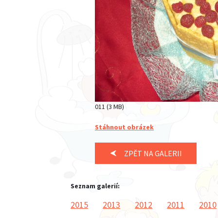
011 (3 MB)
Stáhnout obrázek
ZPĚT NA GALERII
Seznam galerií:
2015
2013
2012
2011
2010