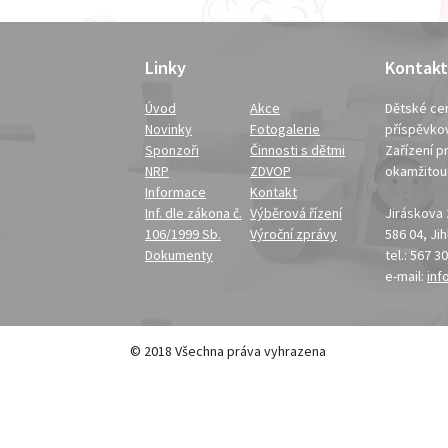
Linky
Kontakt
Úvod
Akce
Dětské cen
Novinky
Fotogalerie
příspěvko
Sponzoři
Činnosti s dětmi
Zařízení pr
NRP
ZDVOP
okamžito
Informace
Kontakt
Inf. dle zákona č.
Výběrová řízení
Jiráskova
106/1999 Sb.
Výroční zprávy
586 04, Ji
Dokumenty
tel.: 567 3
e-mail:
inf
© 2018 Všechna práva vyhrazena