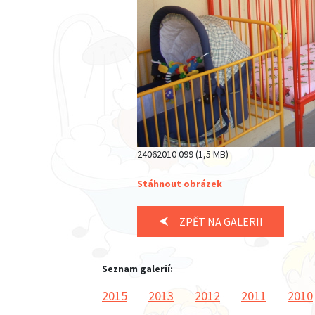
24062010 099 (1,5 MB)
Stáhnout obrázek
ZPĚT NA GALERII
Seznam galerií:
2015
2013
2012
2011
2010