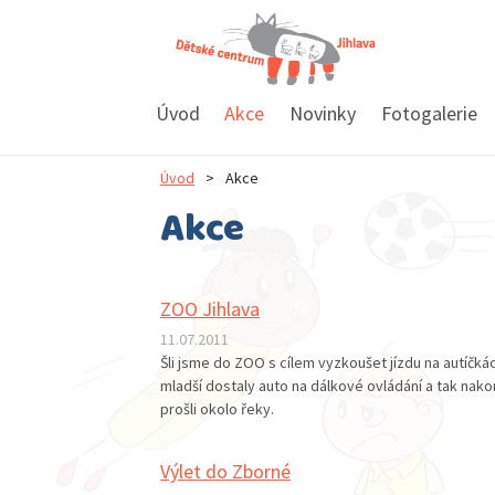
Úvod
Akce
Novinky
Fotogalerie
Úvod
>
Akce
Akce
ZOO Jihlava
11.07.2011
Šli jsme do ZOO s cílem vyzkoušet jízdu na autíčkách
mladší dostaly auto na dálkové ovládání a tak nako
prošli okolo řeky.
Výlet do Zborné