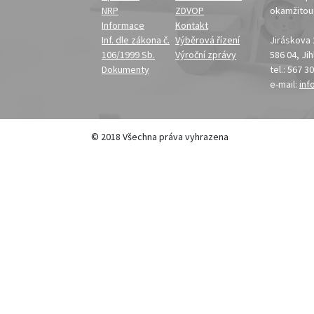
NRP
ZDVOP
okamžito
Informace
Kontakt
Inf. dle zákona č.
Výběrová řízení
Jiráskova
106/1999 Sb.
Výroční zprávy
586 04, Ji
Dokumenty
tel.: 567 3
e-mail:
inf
© 2018 Všechna práva vyhrazena