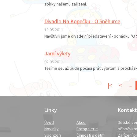
sbírky našemu zařízení.
Divadlo Na Kopečku - O Sněhurce
18.05.2011
Navštívili jsme divadelní představení - pohádku "O
Jarní výlety
02.05.2011
Těšíme se, až bude počasí přát výletům a procház
|<
<
...
Linky
Kontakt
Úvod
Akce
Dětské cen
Novinky
Fotogalerie
příspěvko
Sponzoři
Činnosti s dětmi
Zařízení pr