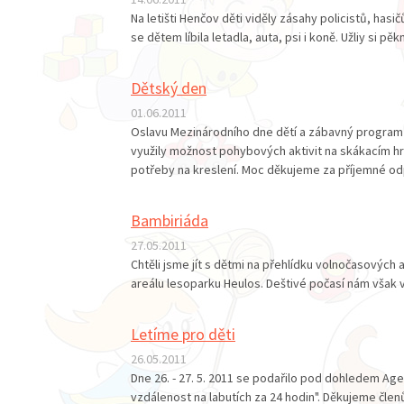
Na letišti Henčov děti viděly zásahy policistů, has
se dětem líbila letadla, auta, psi i koně. Užliy si p
Dětský den
01.06.2011
Oslavu Mezinárodního dne dětí a zábavný program p
využily možnost pohybových aktivit na skákacím hra
potřeby na kreslení. Moc děkujeme za příjemné odp
Bambiriáda
27.05.2011
Chtěli jsme jít s dětmi na přehlídku volnočasových ak
areálu lesoparku Heulos. Deštivé počasí nám však 
Letíme pro děti
26.05.2011
Dne 26. - 27. 5. 2011 se podařilo pod dohledem Age
vzdálenost na labutích za 24 hodin". Děkujeme člen