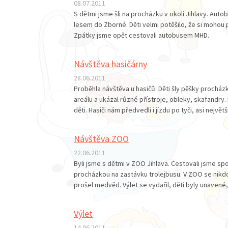
08.07.2011
S dětmi jsme šli na procházku v okolí Jihlavy. Aut
lesem do Zborné. Děti velmi potěšilo, že si mohou po
Zpátky jsme opět cestovali autobusem MHD.
Návštěva hasičárny
28.06.2011
Proběhla návštěva u hasičů. Děti šly pěšky procház
areálu a ukázal různé přístroje, obleky, skafandry.
děti. Hasiči nám předvedli i jízdu po tyči, asi největš
Návštěva ZOO
22.06.2011
Byli jsme s dětmi v ZOO Jihlava. Cestovali jsme s
procházkou na zastávku trolejbusu. V ZOO se nikdo z
prošel medvěd. Výlet se vydařil, děti byly unavené
Výlet
14.06.2011