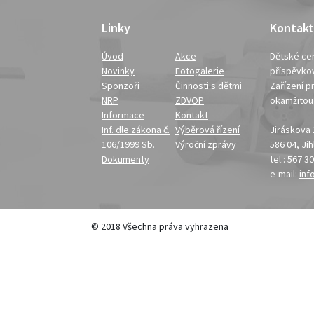
Linky
Kontakt
Úvod
Akce
Dětské cen
Novinky
Fotogalerie
příspěvko
Sponzoři
Činnosti s dětmi
Zařízení pr
NRP
ZDVOP
okamžito
Informace
Kontakt
Inf. dle zákona č.
Výběrová řízení
Jiráskova
106/1999 Sb.
Výroční zprávy
586 04, Ji
Dokumenty
tel.: 567 3
e-mail:
inf
© 2018 Všechna práva vyhrazena