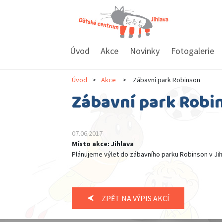
Úvod
Akce
Novinky
Fotogalerie
Úvod
>
Akce
>
Zábavní park Robinson
Zábavní park Robi
07.06.2017
Místo akce: Jihlava
Plánujeme výlet do zábavního parku Robinson v Jih
ZPĚT NA VÝPIS AKCÍ