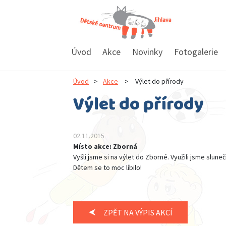
Úvod
Akce
Novinky
Fotogalerie
Úvod
>
Akce
>
Výlet do přírody
Výlet do přírody
02.11.2015
Místo akce: Zborná
Vyšli jsme si na výlet do Zborné. Využili jsme slu
Dětem se to moc líbilo!
ZPĚT NA VÝPIS AKCÍ