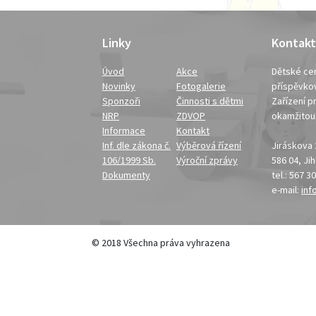
Linky
Kontakt
Úvod
Akce
Dětské cen
Novinky
Fotogalerie
příspěvko
Sponzoři
Činnosti s dětmi
Zařízení pr
NRP
ZDVOP
okamžito
Informace
Kontakt
Inf. dle zákona č.
Výběrová řízení
Jiráskova
106/1999 Sb.
Výroční zprávy
586 04, Ji
Dokumenty
tel.: 567 3
e-mail:
inf
© 2018 Všechna práva vyhrazena