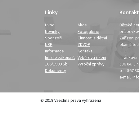
Linky
Kontakt
Úvod
Akce
Dětské cen
Novinky
Fotogalerie
příspěvko
Sponzoři
Činnosti s dětmi
Zařízení pr
NRP
ZDVOP
okamžito
Informace
Kontakt
Inf. dle zákona č.
Výběrová řízení
Jiráskova
106/1999 Sb.
Výroční zprávy
586 04, Ji
Dokumenty
tel.: 567 3
e-mail:
inf
© 2018 Všechna práva vyhrazena