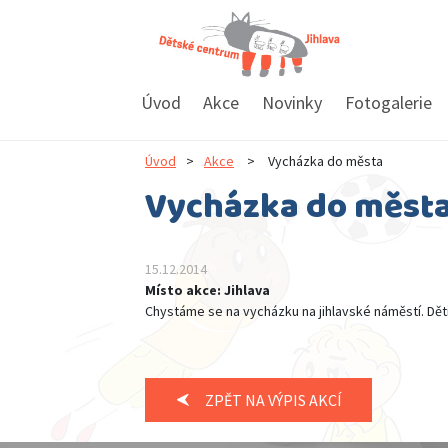
Úvod
Akce
Novinky
Fotogalerie
Úvod
>
Akce
>
Vycházka do města
Vycházka do měst
15.12.2014
Místo akce: Jihlava
Chystáme se na vycházku na jihlavské náměstí. Dět
ZPĚT NA VÝPIS AKCÍ