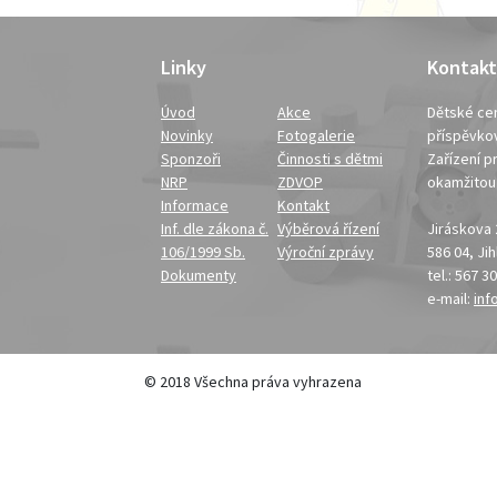
Linky
Kontakt
Úvod
Akce
Dětské cen
Novinky
Fotogalerie
příspěvko
Sponzoři
Činnosti s dětmi
Zařízení pr
NRP
ZDVOP
okamžito
Informace
Kontakt
Inf. dle zákona č.
Výběrová řízení
Jiráskova
106/1999 Sb.
Výroční zprávy
586 04, Ji
Dokumenty
tel.: 567 3
e-mail:
inf
© 2018 Všechna práva vyhrazena