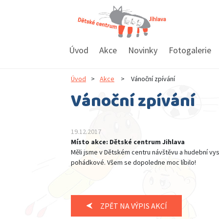
Úvod
Akce
Novinky
Fotogalerie
Úvod
>
Akce
>
Vánoční zpívání
Vánoční zpívání
19.12.2017
Místo akce: Dětské centrum Jihlava
Měli jsme v Dětském centru návštěvu a hudební vyst
pohádkové. Všem se dopoledne moc líbilo!
ZPĚT NA VÝPIS AKCÍ