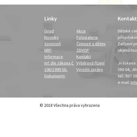
Linky
Kontakt
Úvod
Akce
Dětské cen
Novinky
Fotogalerie
příspěvko
Sponzoři
Činnosti s dětmi
Zařízení pr
NRP
ZDVOP
okamžito
Informace
Kontakt
Inf. dle zákona č.
Výběrová řízení
Jiráskova
106/1999 Sb.
Výroční zprávy
586 04, Ji
Dokumenty
tel.: 567 3
e-mail:
inf
© 2018 Všechna práva vyhrazena