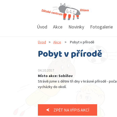
Úvod
Akce
Novinky
Fotogalerie
Úvod
>
Akce
>
Pobyt v přírodě
Pobyt v přírodě
04.10.2017
Místo akce: Sobíňov
Strávili jsme s dětmi tři dny v krásné přírodě - poča
vycházky do okolí.
ZPĚT NA VÝPIS AKCÍ