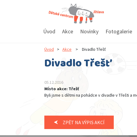
Úvod
Akce
Novinky
Fotogalerie
Úvod
>
Akce
>
Divadlo Třešť
Divadlo Třešť
05.12.2016
Místo akce: Třešť
Byli jsme s dětmi na pohádce v divadle v Třešti a m
ZPĚT NA VÝPIS AKCÍ