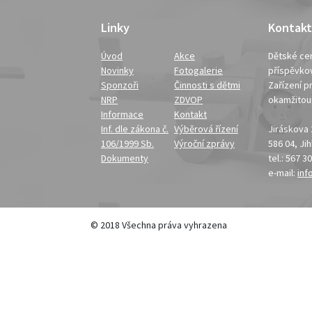
Linky
Kontakt
Úvod
Akce
Dětské cen
Novinky
Fotogalerie
příspěvko
Sponzoři
Činnosti s dětmi
Zařízení pr
NRP
ZDVOP
okamžito
Informace
Kontakt
Inf. dle zákona č.
Výběrová řízení
Jiráskova
106/1999 Sb.
Výroční zprávy
586 04, Ji
Dokumenty
tel.: 567 3
e-mail:
inf
© 2018 Všechna práva vyhrazena