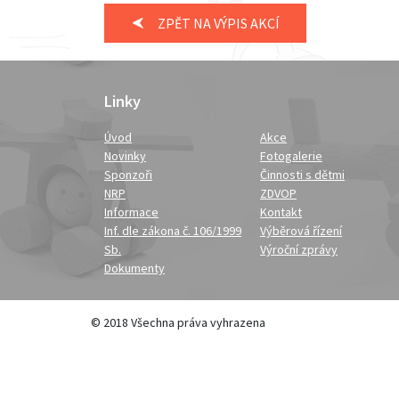
ZPĚT NA VÝPIS AKCÍ
Linky
Úvod
Akce
Novinky
Fotogalerie
Sponzoři
Činnosti s dětmi
NRP
ZDVOP
Informace
Kontakt
Inf. dle zákona č. 106/1999
Výběrová řízení
Sb.
Výroční zprávy
Dokumenty
© 2018 Všechna práva vyhrazena