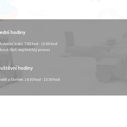
ední hodiny
b
ulantní
trakt: 7:00 hod - 15:00 hod
ková část: nepřetržitý provoz
vštěvní hodiny
ndělí
a čt
vrtek
: 14:30 hod - 15:30 hod