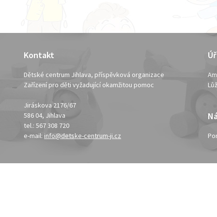
Kontakt
Úř
Dětské centrum Jihlava, příspěvková organizace
Am
Zařízení pro děti vyžadující okamžitou pomoc
Lůž
Jiráskova 2176/67
Ná
586 04, Jihlava
tel.: 567 308 720
e-mail:
info@detske-centrum-ji.cz
Po