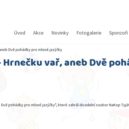
Úvod
Akce
Novinky
Fotogalerie
Sponzoři
 aneb Dvě pohádky pro mlsné jazýčky
- Hrnečku vař, aneb Dvě poh
b Dvě pohádky pro mlsné jazýčky", které zahrál divadelní soubor NaKop Tyjá