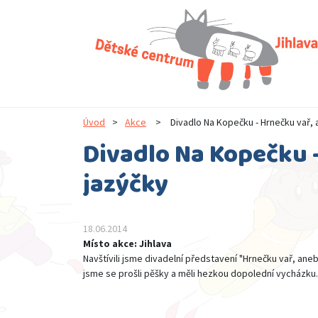
Úvod
>
Akce
>
Divadlo Na Kopečku - Hrnečku vař,
Divadlo Na Kopečku 
jazýčky
18.06.2014
Místo akce: Jihlava
Navštívili jsme divadelní představení "Hrnečku vař, ane
jsme se prošli pěšky a měli hezkou dopolední vycházku.